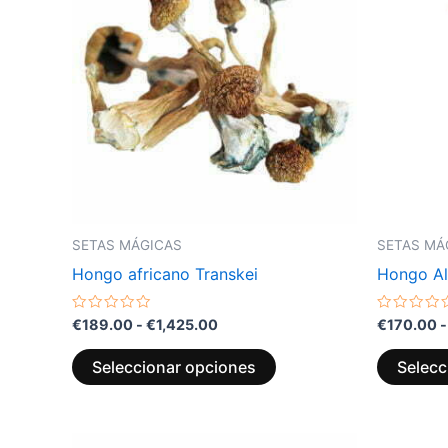
desde
tiene
€189.00
múltiples
hasta
variantes.
€1,425.00
Las
opciones
se
pueden
elegir
en
la
SETAS MÁGICAS
SETAS MÁ
página
Hongo africano Transkei
Hongo Al
de
producto
Valorado
Valorado
€
189.00
-
€
1,425.00
€
170.00
-
con
con
0
0
de
de
Seleccionar opciones
Selecc
5
5
Este