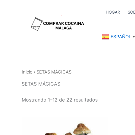
Ir
al
HOGAR
SO
contenido
ESPAÑOL
▼
Inicio
/ SETAS MÁGICAS
SETAS MÁGICAS
Mostrando 1–12 de 22 resultados
Rango
Este
de
producto
precios: