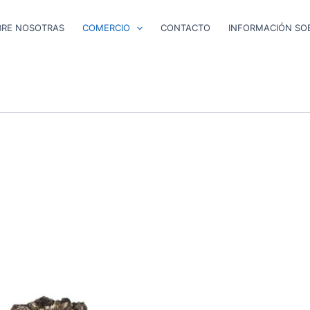
BRE NOSOTRAS
COMERCIO
CONTACTO
INFORMACIÓN SOB
Rango
Este
E
de
producto
p
precios: