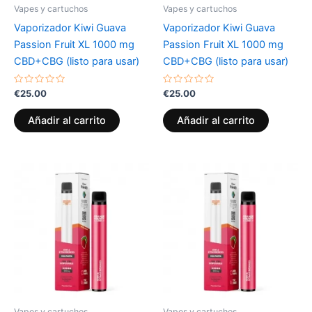
Vapes y cartuchos
Vapes y cartuchos
Vaporizador Kiwi Guava
Vaporizador Kiwi Guava
Passion Fruit XL 1000 mg
Passion Fruit XL 1000 mg
CBD+CBG (listo para usar)
CBD+CBG (listo para usar)
Valorado
Valorado
€
25.00
€
25.00
con
con
0
0
de
de
Añadir al carrito
Añadir al carrito
5
5
Vapes y cartuchos
Vapes y cartuchos