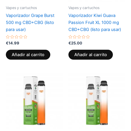
Vapes y cartuchos
Vapes y cartuchos
Vaporizador Grape Burst
Vaporizador Kiwi Guava
500 mg CBD+CBG (listo
Passion Fruit XL 1000 mg
para usar)
CBD+CBG (listo para usar)
Valorado
Valorado
€
14.99
€
25.00
con
con
0
0
de
de
Añadir al carrito
Añadir al carrito
5
5