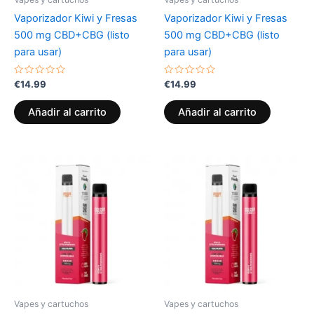
Vaporizador Kiwi y Fresas
Vaporizador Kiwi y Fresas
500 mg CBD+CBG (listo
500 mg CBD+CBG (listo
para usar)
para usar)
Valorado
Valorado
€
14.99
€
14.99
con
con
0
0
de
de
Añadir al carrito
Añadir al carrito
5
5
Vapes y cartuchos
Vapes y cartuchos