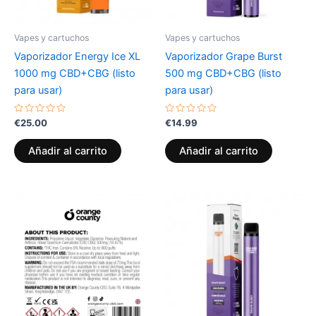
Vapes y cartuchos
Vapes y cartuchos
Vaporizador Energy Ice XL
Vaporizador Grape Burst
1000 mg CBD+CBG (listo
500 mg CBD+CBG (listo
para usar)
para usar)
Valorado
Valorado
€
25.00
€
14.99
con
con
0
0
de
de
Añadir al carrito
Añadir al carrito
5
5