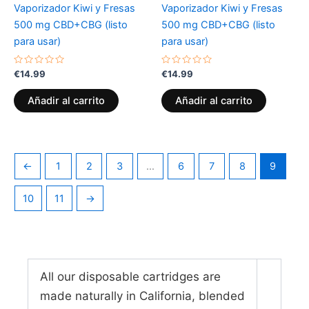
Vaporizador Kiwi y Fresas
Vaporizador Kiwi y Fresas
500 mg CBD+CBG (listo
500 mg CBD+CBG (listo
para usar)
para usar)
Valorado
Valorado
€
14.99
€
14.99
con
con
0
0
de
de
Añadir al carrito
Añadir al carrito
5
5
←
1
2
3
…
6
7
8
9
10
11
→
All our disposable cartridges are
made naturally in California, blended