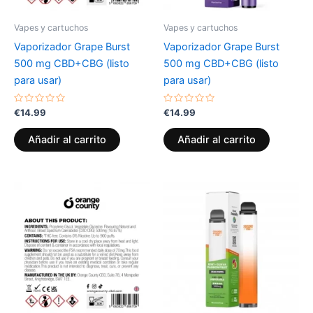
Vapes y cartuchos
Vapes y cartuchos
Vaporizador Grape Burst
Vaporizador Grape Burst
500 mg CBD+CBG (listo
500 mg CBD+CBG (listo
para usar)
para usar)
Valorado
Valorado
€
14.99
€
14.99
con
con
0
0
de
de
Añadir al carrito
Añadir al carrito
5
5